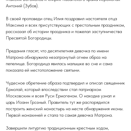
Антоний (Зубов).
В своей проповеди отец Илия поздравил настоятеля отца
Максима и всех присутствующих с престольным праздником,
рассказал об истории праздника и пожелал заступничества
Пресвятой Богородицы.
Предания гласят, что десятилетняя девочка по имени
Матрона обнаружила незатронутый огнем образ на
пепелище. Богородица явилась малышке во сне и сама
показала ей местоположение святыни.
Чудесное обретение образа подтвердил и описал священник
Ермолай, который впоследствии стал патриархом
Московским и всея Руси Ермогеном. О находке узнал и
царь Иоанн Грозный. Правитель тут же распорядился
построить женский монастырь на месте обнаружения иконы.
Первой монахиней и стала та самая девочка Матрона.
Завершили литургию традиционным крестным ходом,