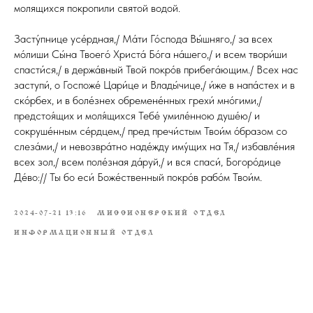
молящихся покропили святой водой.
Засту́пнице усе́рдная,/ Ма́ти Го́спода Вы́шняго,/ за всех
мо́лиши Сы́на Твоего́ Христа́ Бо́га на́шего,/ и всем твори́ши
спасти́ся,/ в держа́вный Твой покро́в прибега́ющим./ Всех нас
заступи́, о Госпоже́ Цари́це и Влады́чице,/ и́же в напа́стех и в
ско́рбех, и в боле́знех обремене́нных грехи́ мно́гими,/
предстоя́щих и моля́щихся Тебе́ умиле́нною душе́ю/ и
сокруше́нным се́рдцем,/ пред пречи́стым Твои́м о́бразом со
слеза́ми,/ и невозвра́тно наде́жду иму́щих на Тя,/ избавле́ния
всех зол,/ всем поле́зная да́руй,/ и вся спаси́, Богоро́дице
Де́во:// Ты бо еси́ Боже́ственный покро́в рабо́м Твои́м.
2024-07-21 13:16
МИССИОНЕРСКИЙ ОТДЕЛ
ИНФОРМАЦИОННЫЙ ОТДЕЛ