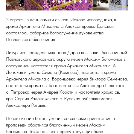
3 апреля , в день памяти св. прп. Иакова исповедника, в
храме Архангела Михаила с. Александровка Донская
состоялось соборное богослужение духовенства
Павловского благочиния.
Литургию Преждеосвященных Даров возглавил благочинный
Павловского церковного округа иерей Максим Богомолов в
сослужении настоятеля храма Архангела Михаила с. А.
Донская игумена Симона (Камнева), настоятеля храма
Архангела Михаила с. Воронцовка иерея Виктора Семёнова,
настоятеля храма св. блгв. вел. князя Александра Невского
с. Петровка иерея Андрея Короти и настоятеля храма св.
прп. Сергия Радонежского с. Русская Буйловка иерея
Александра Рогавы.
По окончании богослужения со словами приветствия и
проповеди обратился благочинный иерей Максим
Богомолов. Также для всех присутствующих была