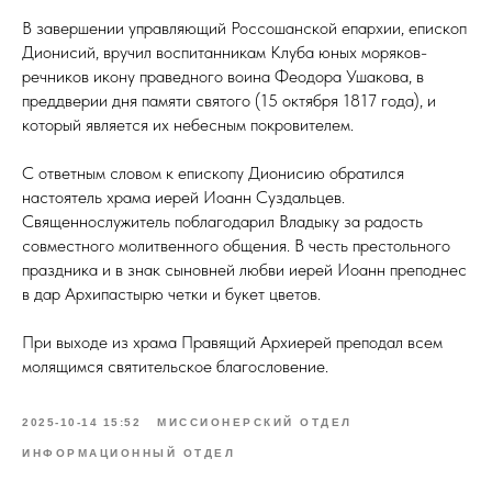
В завершении управляющий Россошанской епархии, епископ
Дионисий, вручил воспитанникам Клуба юных моряков-
речников икону праведного воина Феодора Ушакова, в
преддверии дня памяти святого (15 октября 1817 года), и
который является их небесным покровителем.
С ответным словом к епископу Дионисию обратился
настоятель храма иерей Иоанн Суздальцев.
Священнослужитель поблагодарил Владыку за радость
совместного молитвенного общения. В честь престольного
праздника и в знак сыновней любви иерей Иоанн преподнес
в дар Архипастырю четки и букет цветов.
При выходе из храма Правящий Архиерей преподал всем
молящимся святительское благословение.
2025-10-14 15:52
МИССИОНЕРСКИЙ ОТДЕЛ
ИНФОРМАЦИОННЫЙ ОТДЕЛ