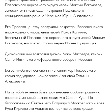
Павловского церковного округа иерей Максим Богомолов;
заместитель главы администрации Павловского
муниципального района Черенков Юрий Анатольевич.
Его Преосвященству сослужили: секретарь Россошанского
епархиального управления иерей Иаков Калинин;
благочинный Павловского церковного округа иерей Максим
Богомолов; настоятель храма иерей Иоанн Суздальцев
Диаконский чин возглавил диакон Марк Мясоедов, клирик
Свято-Ильинского кафедрального собора г. Россошь.
Богослужебные песнопения исполнил хор Покровского
храма под управлением регента Ивановой Татьяны
Алексеевны.
На сугубой ектении были произнесены особые прошения,
епископ Дионисий вознес молитву о Святой Руси. По
благословению Святейшего Патриарха Московского и всея
Руси Кирилла эта молитва возносится во всех храмах