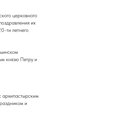
ского церковного
поздравления их
0-ти летнего
льинском
ым князю Петру и
с архипастырским
праздником и