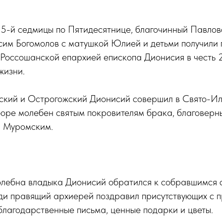
г 5-й седмицы по Пятидесятнице, благочинный Павлов
сим Богомолов с матушкой Юлией и детьми получили 
Россошанской епархией епископа Дионисия в честь 2
жизни.
ский и Острогожский Дионисий совершил в Свято-И
оре молебен святым покровителям брака, благоверн
 Муромским.
лебна владыка Дионисий обратился к собравшимся 
еди правящий архиерей поздравил присутствующих с 
лагодарственные письма, ценные подарки и цветы.