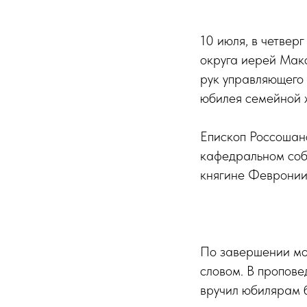
10 июля, в четвер
округа иерей Мак
рук управляющего 
юбилея семейной 
Епископ Россошан
кафедральном соб
княгине Февронии
По завершении мо
словом. В пропов
вручил юбилярам б