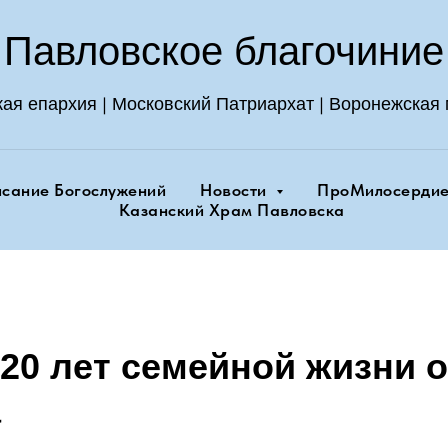
Павловское благочиние
|
|
кая епархия
Московский Патриархат
Воронежская 
исание Богослужений
Новости
ПроМилосерди
Казанский Храм Павловска
20 лет семейной жизни о
а