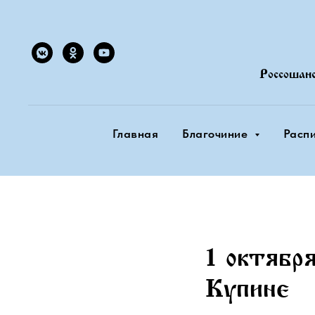
Россошан
Главная
Благочиние
Расп
1 октябр
Купине