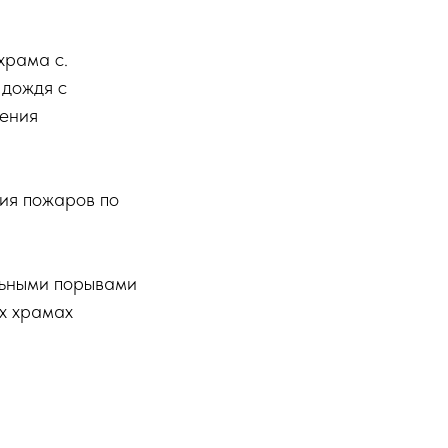
храма с.
 дождя с
ления
ия пожаров по
льными порывами
х храмах