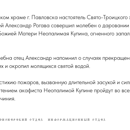
ском храме г. Павловска настоятель Свято-Троицкого 
ей Александр Рогава совершил молебен о даровании
Божией Матери Неопалимая Купина, огненного запа
ебна отец Александр напомнил о случаях прекращен
 и окропил молящихся святой водой.
стихию пожаров, вызванную длительной засухой и си
чтением акафиста Неопалимой Купине пройдут во все
чиния.
СИОНЕРСКИЙ ОТДЕЛ
ИНФОРМАЦИОННЫЙ ОТДЕЛ