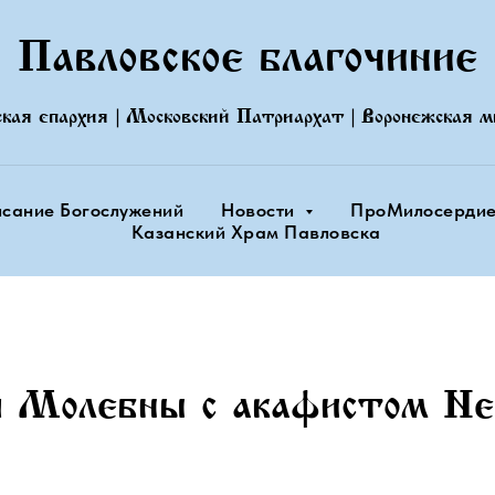
Павловское благочиние
|
|
ская епархия
Московский Патриархат
Воронежская м
исание Богослужений
Новости
ПроМилосерди
Казанский Храм Павловска
я Молебны с акафистом Не