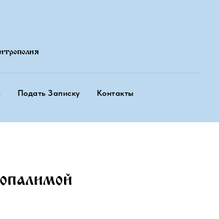
итрополия
е
Подать Записку
Контакты
опалимой