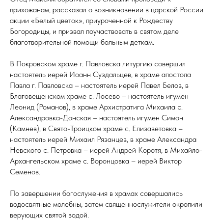
прихожанам, рассказал о возникновении в царской России
акции «Белый цветок», приуроченной к Рождеству
Богородицы, и призвал поучаствовать в святом деле
благотворительной помощи больным деткам.
В Покровском храме г. Павловска литургию совершил
настоятель иерей Иоанн Суздальцев, в храме апостола
Павла г. Павловска – настоятель иерей Павел Белов, в
Благовещенском храме с. Лосево – настоятель игумен
Леонид (Романов), в храме Архистратига Михаила с.
Александровка-Донская – настоятель игумен Симон
(Камнев), в Свято-Троицком храме с. Елизаветовка –
настоятель иерей Михаил Рязанцев, в храме Александра
Невского с. Петровка – иерей Андрей Коротя, в Михайло-
Архангельском храме с. Воронцовка – иерей Виктор
Семенов.
По завершении богослужения в храмах совершались
водосвятные молебны, затем священнослужители окропили
верующих святой водой.