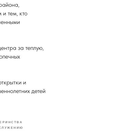
района,
и тем, кто
зненными
ентра за теплую,
допечных
открытки и
шеннолетних детей
ТЕРИНСТВА
 СЛУЖЕНИЮ