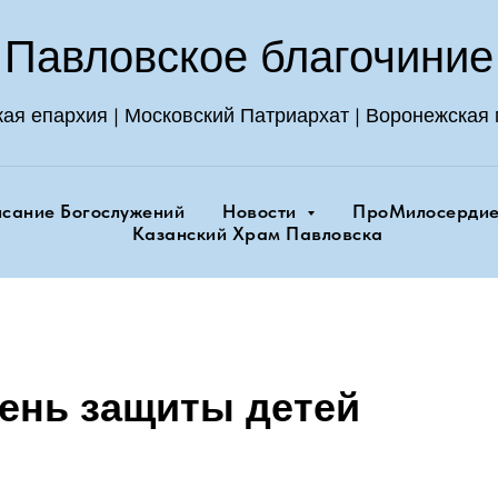
Павловское благочиние
|
|
кая епархия
Московский Патриархат
Воронежская 
исание Богослужений
Новости
ПроМилосерди
Казанский Храм Павловска
День защиты детей