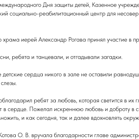
 международного Дня защиты детей, Казенное учреж
кий социально-реабилитационный центр для несове
 храма иерей Александр Рогава принял участие в пр
сни, ребята и танцевали, и отгадывали загадки.
 детские сердца никого в зале не оставили равноду
 слезы.
благодарил ребят за любовь, которая светится в их гл
т в сердце. Пожелал искреннюю любовь и доброту в 
ножить, и как сегодня, так и далее вдохновлять окр
Котова О. В. вручала благодарности главе админист