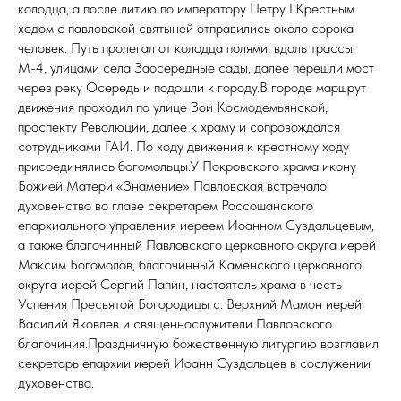
колодца, а после литию по императору Петру I.Крестным
ходом с павловской святыней отправились около сорока
человек. Путь пролегал от колодца полями, вдоль трассы
М-4, улицами села Заосередные сады, далее перешли мост
через реку Осередь и подошли к городу.В городе маршрут
движения проходил по улице Зои Космодемьянской,
проспекту Революции, далее к храму и сопровождался
сотрудниками ГАИ. По ходу движения к крестному ходу
присоединялись богомольцы.У Покровского храма икону
Божией Матери «Знамение» Павловская встречало
духовенство во главе секретарем Россошанского
епархиального управления иереем Иоанном Суздальцевым,
а также благочинный Павловского церковного округа иерей
Максим Богомолов, благочинный Каменского церковного
округа иерей Сергий Папин, настоятель храма в честь
Успения Пресвятой Богородицы с. Верхний Мамон иерей
Василий Яковлев и священнослужители Павловского
благочиния.Праздничную божественную литургию возглавил
секретарь епархии иерей Иоанн Суздальцев в сослужении
духовенства.